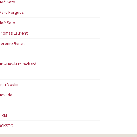
Noé Sato
Marc Horgues
Noé Sato
Thomas Laurent
Jérome Burlet
HP - Hewlett Packard
Lien Moulin
Nevada
FIRM
BCKSTG