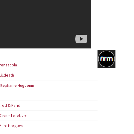
Pensacola
Killdeath
Stéphanie Huguenin
Fred & Farid
Olivier Lefebvre
Marc Horgues