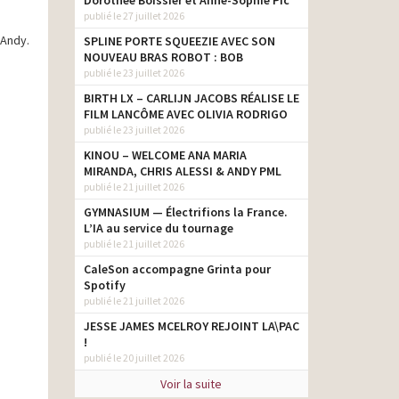
Dorothée Boissier et Anne-Sophie Pic
publié le 27 juillet 2026
 Andy.
SPLINE PORTE SQUEEZIE AVEC SON
NOUVEAU BRAS ROBOT : BOB
publié le 23 juillet 2026
BIRTH LX – CARLIJN JACOBS RÉALISE LE
FILM LANCÔME AVEC OLIVIA RODRIGO
publié le 23 juillet 2026
KINOU – WELCOME ANA MARIA
MIRANDA, CHRIS ALESSI & ANDY PML
publié le 21 juillet 2026
GYMNASIUM — Électrifions la France.
L’IA au service du tournage
publié le 21 juillet 2026
CaleSon accompagne Grinta pour
Spotify
publié le 21 juillet 2026
JESSE JAMES MCELROY REJOINT LA\PAC
!
publié le 20 juillet 2026
Voir la suite