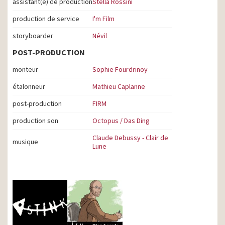
assistant(e) de production
Stella Rossini
production de service
I'm Film
storyboarder
Névil
POST-PRODUCTION
monteur
Sophie Fourdrinoy
étalonneur
Mathieu Caplanne
post-production
FIRM
production son
Octopus / Das Ding
Claude Debussy - Clair de
musique
Lune