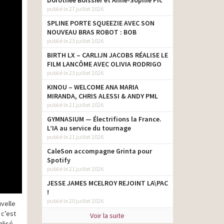
Dorothée Boissier et Anne-Sophie Pic
publié le 27 juillet 2026
SPLINE PORTE SQUEEZIE AVEC SON
NOUVEAU BRAS ROBOT : BOB
publié le 23 juillet 2026
BIRTH LX – CARLIJN JACOBS RÉALISE LE
FILM LANCÔME AVEC OLIVIA RODRIGO
publié le 23 juillet 2026
KINOU – WELCOME ANA MARIA
MIRANDA, CHRIS ALESSI & ANDY PML
publié le 21 juillet 2026
GYMNASIUM — Électrifions la France.
L’IA au service du tournage
publié le 21 juillet 2026
CaleSon accompagne Grinta pour
Spotify
publié le 21 juillet 2026
JESSE JAMES MCELROY REJOINT LA\PAC
!
publié le 20 juillet 2026
uvelle
 c’est
Voir la suite
alisé