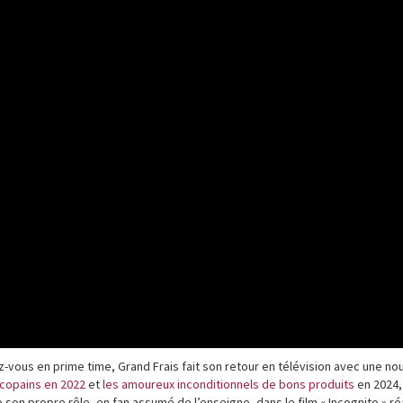
-vous en prime time, Grand Frais fait son retour en télévision avec une no
 copains en 2022
et
les amoureux inconditionnels de bons produits
en 2024,
 son propre rôle, en fan assumé de l’enseigne, dans le film « Incognito » ré