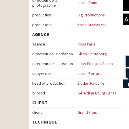
directeur de la
Julien Roux
photographie
production
Big Productions
producteur
Kasia Staniaszek
AGENCE
agence
Rosa Paris
directeur de la création
Gilles Fichteberg
directeur de la création
Jean-François Sacco
copywriter
Julien Perrard
head of production
Élodie Jonquille
tv prod
Géraldine Bourguignat
CLIENT
client
Grand Frais
TECHNIQUE