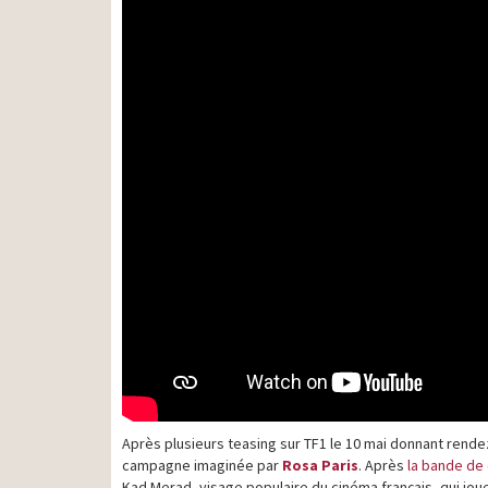
Après plusieurs teasing sur TF1 le 10 mai donnant rendez
campagne imaginée par
Rosa Paris
. Après
la bande de
Kad Merad, visage populaire du cinéma français, qui joue