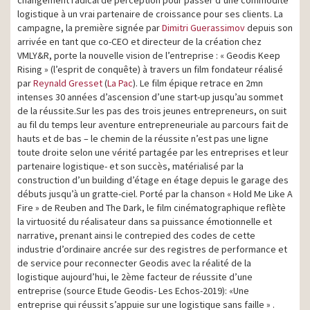
logistique à un vrai partenaire de croissance pour ses clients. La
campagne, la première signée par
Dimitri Guerassimov
depuis son
arrivée en tant que co-CEO et directeur de la création chez
VMLY&R, porte la nouvelle vision de l’entreprise : « Geodis Keep
Rising » (l’esprit de conquête) à travers un film fondateur réalisé
par
Reynald Gresset
(
La Pac
). Le film épique retrace en 2mn
intenses 30 années d’ascension d’une start-up jusqu’au sommet
de la réussite.Sur les pas des trois jeunes entrepreneurs, on suit
au fil du temps leur aventure entrepreneuriale au parcours fait de
hauts et de bas – le chemin de la réussite n’est pas une ligne
toute droite selon une vérité partagée par les entreprises et leur
partenaire logistique- et son succès, matérialisé par la
construction d’un building d’étage en étage depuis le garage des
débuts jusqu’à un gratte-ciel. Porté par la chanson « Hold Me Like A
Fire » de Reuben and The Dark, le film cinématographique reflète
la virtuosité du réalisateur dans sa puissance émotionnelle et
narrative, prenant ainsi le contrepied des codes de cette
industrie d’ordinaire ancrée sur des registres de performance et
de service pour reconnecter Geodis avec la réalité de la
logistique aujourd’hui, le 2ème facteur de réussite d’une
entreprise (source Etude Geodis- Les Echos-2019): «Une
entreprise qui réussit s’appuie sur une logistique sans faille » .