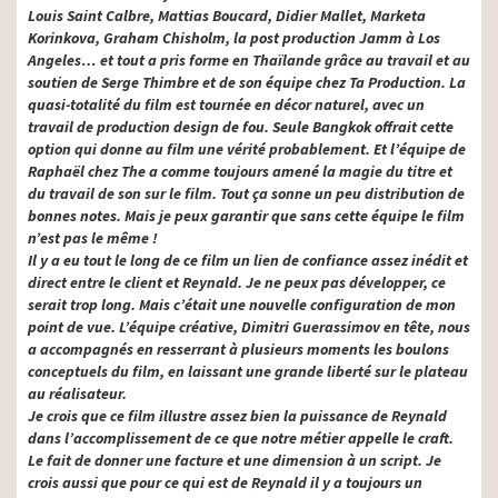
Louis Saint Calbre, Mattias Boucard, Didier Mallet, Marketa
Korinkova, Graham Chisholm, la post production Jamm à Los
Angeles… et tout a pris forme en Thaïlande grâce au travail et au
soutien de Serge Thimbre et de son équipe chez Ta Production. La
quasi-totalité du film est tournée en décor naturel, avec un
travail de production design de fou. Seule Bangkok offrait cette
option qui donne au film une vérité probablement. Et l’équipe de
Raphaël chez The a comme toujours amené la magie du titre et
du travail de son sur le film. Tout ça sonne un peu distribution de
bonnes notes. Mais je peux garantir que sans cette équipe le film
n’est pas le même !
Il y a eu tout le long de ce film un lien de confiance assez inédit et
direct entre le client et Reynald. Je ne peux pas développer, ce
serait trop long. Mais c’était une nouvelle configuration de mon
point de vue. L’équipe créative, Dimitri Guerassimov en tête, nous
a accompagnés en resserrant à plusieurs moments les boulons
conceptuels du film, en laissant une grande liberté sur le plateau
au réalisateur.
Je crois que ce film illustre assez bien la puissance de Reynald
dans l’accomplissement de ce que notre métier appelle le craft.
Le fait de donner une facture et une dimension à un script. Je
crois aussi que pour ce qui est de Reynald il y a toujours un