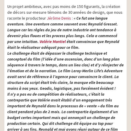
Un projet ambitieux, avec pas moins de 150 figurants, la création
de décors sur-mesure témoins de 30 années de design, que nous
raconte le producteur
Jérôme Denis
:
« Ce fut une longue
aventure. Une aventure comme souvent avec Reynald Gresset.
Longue car les règles du jeu de notre industrie ont tendance à
devenir plus floues et les process plus longs. Cela a commencé
par une intuition.
Valérie Montiel
était convaincue que Reynald
était le réalisateur adéquat pour ce film.
Le challenge était de dépasser le challenge technique et
conceptuel du film (l’idée d’une ascension, donc d’un long plan
séquence à travers le temps, dans un lieu clos) et d’y réinjecter de
l’émotion et de la narration. Le film Leroy-Merlin Life’s Adventure
avait servi de référence à l’agence pour convaincre le client. La
structure du script était très claire, la marque elle beaucoup
moins à nos yeux. Geodis, logistique, pas forcément évident !
Il n’y a pas eu de compétition de réalisateurs, c’était la
contrepartie que Valérie avait établi d’un engagement très
important de Reynald dans le processus de « vente » du film au
client pendant plus de 2 mois. La contrepartie également d’un
budget certes important mais qui annonçait un challenge de
production certain. Qui dit challenge dit équipe au top pour
arriver à ses fins. Reynald et moi avons réuni autour de ce film