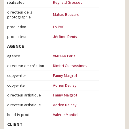
réalisateur
Reynald Gresset
directeur de la
Matias Boucard
photographie
production
LA PAC
producteur
Jérôme Denis
AGENCE
agence
VMLY&R Paris
directeur de création
Dimitri Guerassimov
copywriter
Fanny Maigrot
copywriter
Adrien Delhay
directeur artistique
Fanny Maigrot
directeur artistique
Adrien Delhay
head tv prod
Valérie Montiel
CLIENT