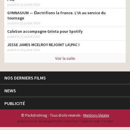
publié le 21 juillet 2026
GYMNASIUM — Électrifions la France. L’IA au service du
tournage
publié le 21 juillet 2026
CaleSon accompagne Grinta pour Spotify
publié le 21 juillet 2026
JESSE JAMES MCELROY REJOINT LA\PAC !
publié le 20 juillet 2026
Voir la suite
NOS DERNIERS FILMS
NEWS
PUBLICITÉ
© Packshotmag - Tous droits reservés -
Mentions légales
graphisme & développement réalisé par l‘agence web 3 octets