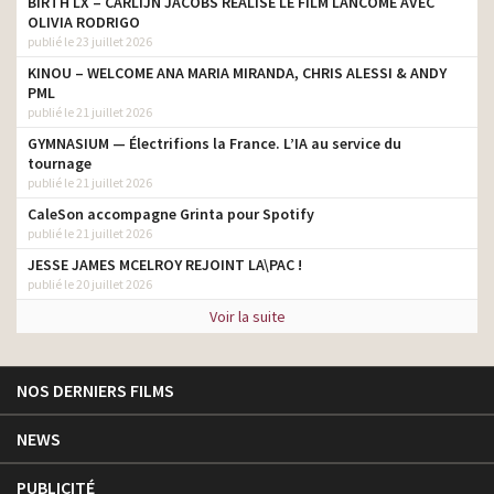
BIRTH LX – CARLIJN JACOBS RÉALISE LE FILM LANCÔME AVEC
OLIVIA RODRIGO
publié le 23 juillet 2026
KINOU – WELCOME ANA MARIA MIRANDA, CHRIS ALESSI & ANDY
PML
publié le 21 juillet 2026
GYMNASIUM — Électrifions la France. L’IA au service du
tournage
publié le 21 juillet 2026
CaleSon accompagne Grinta pour Spotify
publié le 21 juillet 2026
JESSE JAMES MCELROY REJOINT LA\PAC !
publié le 20 juillet 2026
Voir la suite
NOS DERNIERS FILMS
NEWS
PUBLICITÉ