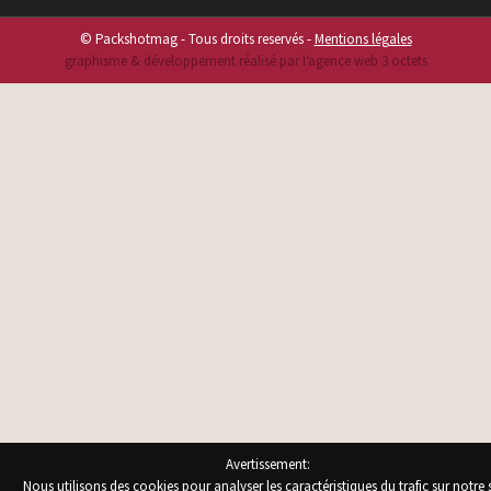
© Packshotmag - Tous droits reservés -
Mentions légales
graphisme & développement réalisé par l‘agence web 3 octets
Avertissement:
Nous utilisons des cookies pour analyser les caractéristiques du trafic sur notre s