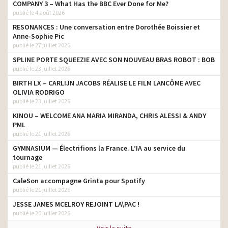
COMPANY 3 – What Has the BBC Ever Done for Me?
publié le 4 août 2026
RESONANCES : Une conversation entre Dorothée Boissier et
Anne-Sophie Pic
publié le 27 juillet 2026
SPLINE PORTE SQUEEZIE AVEC SON NOUVEAU BRAS ROBOT : BOB
publié le 23 juillet 2026
BIRTH LX – CARLIJN JACOBS RÉALISE LE FILM LANCÔME AVEC
OLIVIA RODRIGO
publié le 23 juillet 2026
KINOU – WELCOME ANA MARIA MIRANDA, CHRIS ALESSI & ANDY
PML
publié le 21 juillet 2026
GYMNASIUM — Électrifions la France. L’IA au service du
tournage
publié le 21 juillet 2026
CaleSon accompagne Grinta pour Spotify
publié le 21 juillet 2026
JESSE JAMES MCELROY REJOINT LA\PAC !
publié le 20 juillet 2026