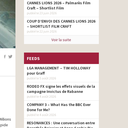
CANNES LIONS 2026 – Palmarès Film
Craft – Shortlist Film
publié le 23 juin 2026
COUP D’ENVOI DES CANNES LIONS 2026
– SHORTLIST FILM CRAFT
publié le 22 juin 2026
Voir la suite
FEEDS
LGA MANAGEMENT – TIM HOLLOWAY
pour Graff
publié le 5 août 2026
RODEO FX signe les effets visuels de la
campagne Invictus de Rabanne
publié le 4 août 2026
COMPANY 3 – What Has the BBC Ever
Done for Me?
publié le 4 août 2026
illions
RESONANCES : Une conversation entre
apide