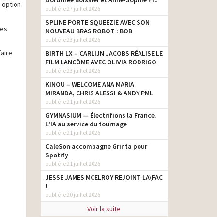
Dorothée Boissier et Anne-Sophie Pic
e option
publié le 27 juillet 2026
SPLINE PORTE SQUEEZIE AVEC SON
des
NOUVEAU BRAS ROBOT : BOB
publié le 23 juillet 2026
faire
BIRTH LX – CARLIJN JACOBS RÉALISE LE
FILM LANCÔME AVEC OLIVIA RODRIGO
publié le 23 juillet 2026
KINOU – WELCOME ANA MARIA
MIRANDA, CHRIS ALESSI & ANDY PML
publié le 21 juillet 2026
GYMNASIUM — Électrifions la France.
L’IA au service du tournage
publié le 21 juillet 2026
CaleSon accompagne Grinta pour
Spotify
publié le 21 juillet 2026
JESSE JAMES MCELROY REJOINT LA\PAC
!
publié le 20 juillet 2026
Voir la suite