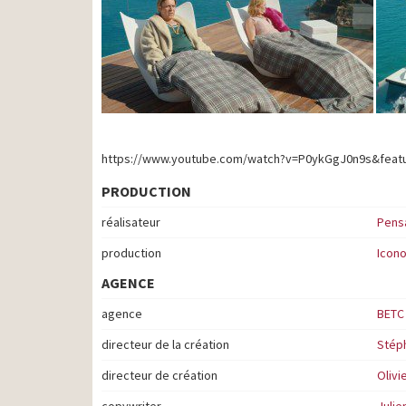
https://www.youtube.com/watch?v=P0ykGgJ0n9s&feat
PRODUCTION
réalisateur
Pens
production
Icono
AGENCE
agence
BETC
directeur de la création
Stép
directeur de création
Olivi
copywriter
Juli