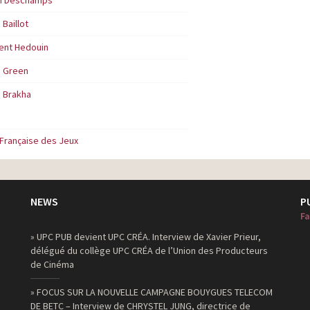
 Baillot
ent Hedouin
d Green
d Brakha
 Française des Jeux
NEWS
P
Fa
» UPC PUB devient UPC CRÉA. Interview de Xavier Prieur,
délégué du collège UPC CRÉA de l’Union des Producteurs
de Cinéma
» FOCUS SUR LA NOUVELLE CAMPAGNE BOUYGUES TELECOM
DE BETC – Interview de CHRYSTEL JUNG, directrice de