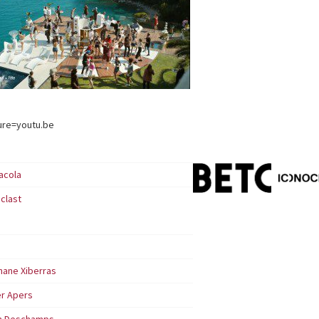
ure=youtu.be
acola
clast
hane Xiberras
er Apers
en Deschamps