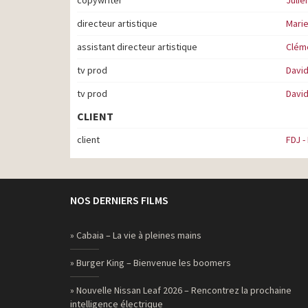
directeur artistique
Marie
assistant directeur artistique
Clém
tv prod
Davi
tv prod
Davi
CLIENT
client
FDJ -
NOS DERNIERS FILMS
» Cabaia – La vie à pleines mains
» Burger King – Bienvenue les boomers
» Nouvelle Nissan Leaf 2026 – Rencontrez la prochaine
intelligence électrique