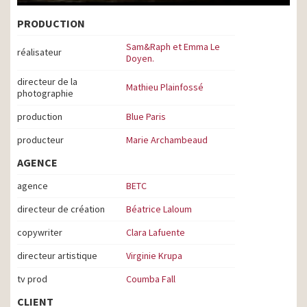
PRODUCTION
Sam&Raph et Emma Le
réalisateur
Doyen.
directeur de la
Mathieu Plainfossé
photographie
production
Blue Paris
producteur
Marie Archambeaud
AGENCE
agence
BETC
directeur de création
Béatrice Laloum
copywriter
Clara Lafuente
directeur artistique
Virginie Krupa
tv prod
Coumba Fall
CLIENT