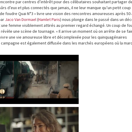
encontre par centres d’intérêt pour des célibataires souhaitant partager d
sûrs d’eux et plus connectés que jamais, il ne leur manque qu’un petit coup
de foudre Quai N°3 » livre une vision des rencontres amoureuses après 50
par
Jaco Van Dormael
(
Hamlet Paris
) nous plonge dans le passé dans un déc
une femme visiblement attirés au premier regard échangé. Un coup de fo
 révèle une scène de tournage. « Il arrive un moment où on arrête de se fai
 à vivre une vie amoureuse libre et décomplexée pour les quinquagénaires
. La campagne est également diffusée dans les marchés européens où la mar