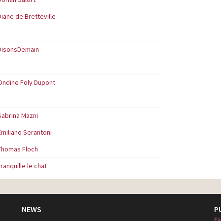
Diane de Bretteville
DisonsDemain
Ondine Foly Dupont
Sabrina Mazni
Emiliano Serantoni
Thomas Floch
Tranquille le chat
NEWS
P
Fa