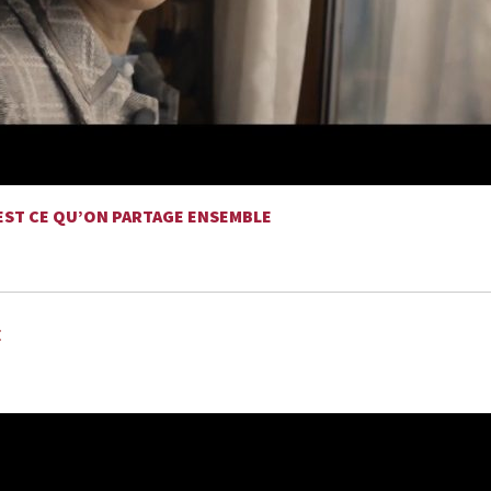
’EST CE QU’ON PARTAGE ENSEMBLE
E