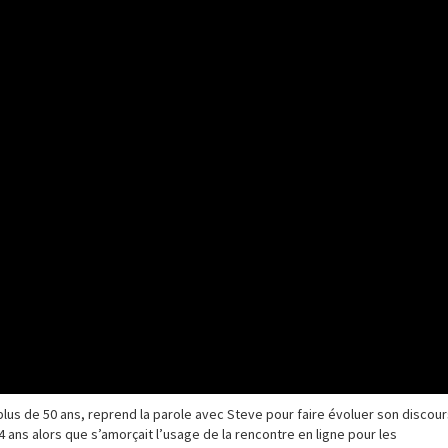
plus de 50 ans, reprend la parole avec Steve pour faire évoluer son discou
4 ans alors que s’amorçait l’usage de la rencontre en ligne pour les