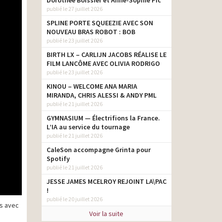
Dorothée Boissier et Anne-Sophie Pic
publié le 27 juillet 2026
SPLINE PORTE SQUEEZIE AVEC SON
NOUVEAU BRAS ROBOT : BOB
publié le 23 juillet 2026
BIRTH LX – CARLIJN JACOBS RÉALISE LE
FILM LANCÔME AVEC OLIVIA RODRIGO
publié le 23 juillet 2026
KINOU – WELCOME ANA MARIA
MIRANDA, CHRIS ALESSI & ANDY PML
publié le 21 juillet 2026
GYMNASIUM — Électrifions la France.
L’IA au service du tournage
publié le 21 juillet 2026
CaleSon accompagne Grinta pour
Spotify
publié le 21 juillet 2026
JESSE JAMES MCELROY REJOINT LA\PAC
!
publié le 20 juillet 2026
rs avec
Voir la suite