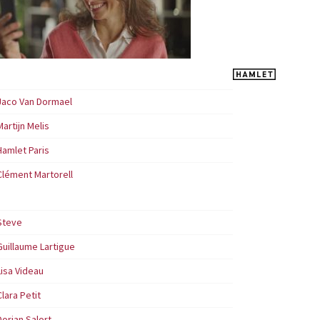
Jaco Van Dormael
Martijn Melis
Hamlet Paris
Clément Martorell
Steve
Guillaume Lartigue
Lisa Videau
Clara Petit
Dorian Salort