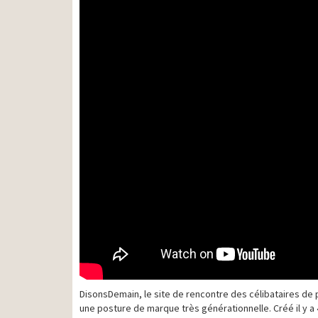
DisonsDemain, le site de rencontre des célibataires de 
une posture de marque très générationnelle. Créé il y a 