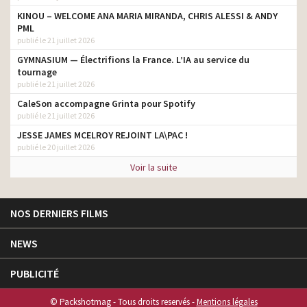
KINOU – WELCOME ANA MARIA MIRANDA, CHRIS ALESSI & ANDY
PML
publié le 21 juillet 2026
GYMNASIUM — Électrifions la France. L’IA au service du
tournage
publié le 21 juillet 2026
CaleSon accompagne Grinta pour Spotify
publié le 21 juillet 2026
JESSE JAMES MCELROY REJOINT LA\PAC !
publié le 20 juillet 2026
Voir la suite
NOS DERNIERS FILMS
NEWS
PUBLICITÉ
© Packshotmag - Tous droits reservés -
Mentions légales