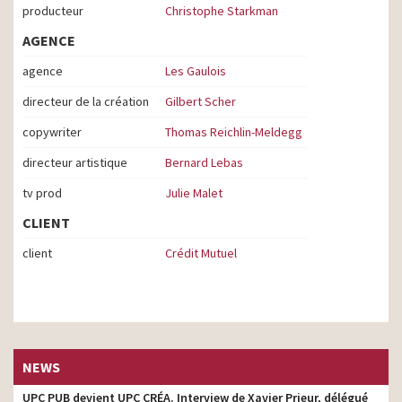
producteur
Christophe Starkman
AGENCE
agence
Les Gaulois
directeur de la création
Gilbert Scher
copywriter
Thomas Reichlin-Meldegg
directeur artistique
Bernard Lebas
tv prod
Julie Malet
CLIENT
client
Crédit Mutuel
NEWS
UPC PUB devient UPC CRÉA. Interview de Xavier Prieur, délégué