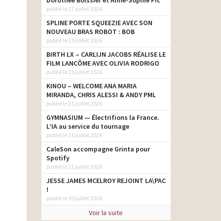
Dorothée Boissier et Anne-Sophie Pic
publié le 27 juillet 2026
SPLINE PORTE SQUEEZIE AVEC SON
NOUVEAU BRAS ROBOT : BOB
publié le 23 juillet 2026
BIRTH LX – CARLIJN JACOBS RÉALISE LE
FILM LANCÔME AVEC OLIVIA RODRIGO
publié le 23 juillet 2026
KINOU – WELCOME ANA MARIA
MIRANDA, CHRIS ALESSI & ANDY PML
publié le 21 juillet 2026
GYMNASIUM — Électrifions la France.
L’IA au service du tournage
publié le 21 juillet 2026
CaleSon accompagne Grinta pour
Spotify
publié le 21 juillet 2026
JESSE JAMES MCELROY REJOINT LA\PAC
!
publié le 20 juillet 2026
Voir la suite