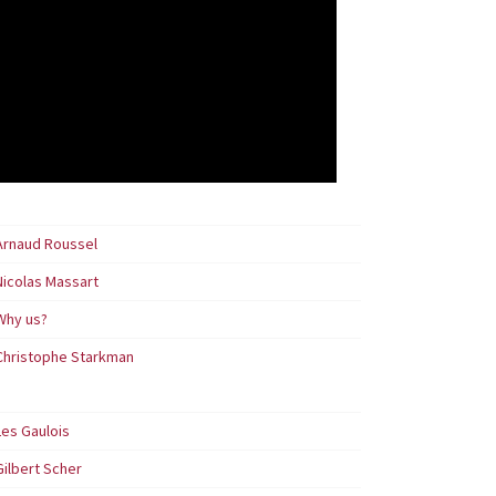
Arnaud Roussel
Nicolas Massart
Why us?
Christophe Starkman
Les Gaulois
Gilbert Scher