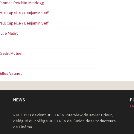
Thomas Reichlin-Meldegg
Paul Capeille / Benjamin Seff
Paul Capeille / Benjamin Seff
Julie Malet
Crédit Mutuel
Gilles Vatinet
NEWS
P
Fa
» UPC PUB devient UPC CRÉA. Interview de Xavier Prieur,
délégué du collège UPC CRÉA de l’Union des Producteurs
de Cinéma