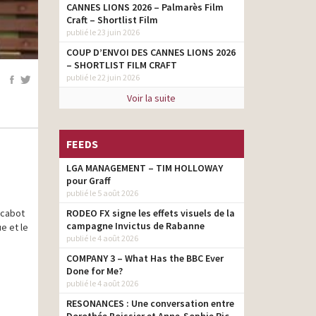
CANNES LIONS 2026 – Palmarès Film
Craft – Shortlist Film
publié le 23 juin 2026
COUP D’ENVOI DES CANNES LIONS 2026
– SHORTLIST FILM CRAFT
publié le 22 juin 2026
Voir la suite
FEEDS
LGA MANAGEMENT – TIM HOLLOWAY
pour Graff
publié le 5 août 2026
 cabot
RODEO FX signe les effets visuels de la
campagne Invictus de Rabanne
e et le
publié le 4 août 2026
COMPANY 3 – What Has the BBC Ever
Done for Me?
publié le 4 août 2026
RESONANCES : Une conversation entre