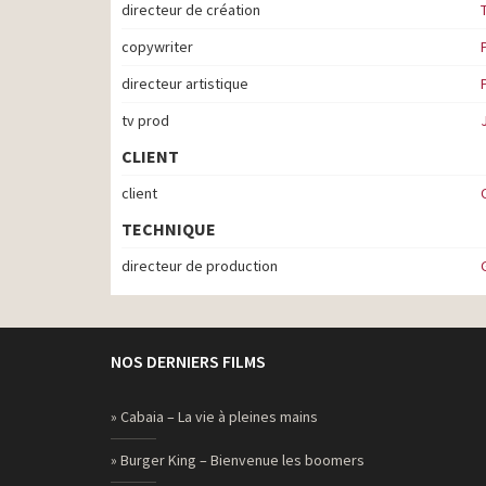
directeur de création
copywriter
directeur artistique
tv prod
CLIENT
client
TECHNIQUE
directeur de production
NOS DERNIERS FILMS
» Cabaia – La vie à pleines mains
» Burger King – Bienvenue les boomers