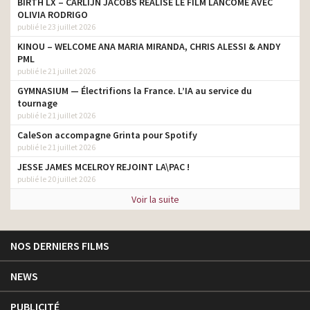
BIRTH LX – CARLIJN JACOBS RÉALISE LE FILM LANCÔME AVEC
OLIVIA RODRIGO
publié le 23 juillet 2026
KINOU – WELCOME ANA MARIA MIRANDA, CHRIS ALESSI & ANDY
PML
publié le 21 juillet 2026
GYMNASIUM — Électrifions la France. L’IA au service du
tournage
publié le 21 juillet 2026
CaleSon accompagne Grinta pour Spotify
publié le 21 juillet 2026
JESSE JAMES MCELROY REJOINT LA\PAC !
publié le 20 juillet 2026
Voir la suite
NOS DERNIERS FILMS
NEWS
PUBLICITÉ