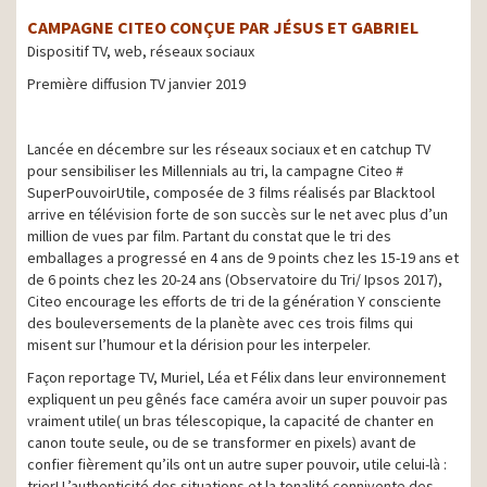
CAMPAGNE CITEO CONÇUE PAR JÉSUS ET GABRIEL
Dispositif TV, web, réseaux sociaux
Première diffusion TV janvier 2019
Lancée en décembre sur les réseaux sociaux et en catchup TV
pour sensibiliser les Millennials au tri, la campagne Citeo #
SuperPouvoirUtile, composée de 3 films réalisés par Blacktool
arrive en télévision forte de son succès sur le net avec plus d’un
million de vues par film. Partant du constat que le tri des
emballages a progressé en 4 ans de 9 points chez les 15-19 ans et
de 6 points chez les 20-24 ans (Observatoire du Tri/ Ipsos 2017),
Citeo encourage les efforts de tri de la génération Y consciente
des bouleversements de la planète avec ces trois films qui
misent sur l’humour et la dérision pour les interpeler.
Façon reportage TV, Muriel, Léa et Félix dans leur environnement
expliquent un peu gênés face caméra avoir un super pouvoir pas
vraiment utile( un bras télescopique, la capacité de chanter en
canon toute seule, ou de se transformer en pixels) avant de
confier fièrement qu’ils ont un autre super pouvoir, utile celui-là :
trier! L’authenticité des situations et la tonalité connivente des