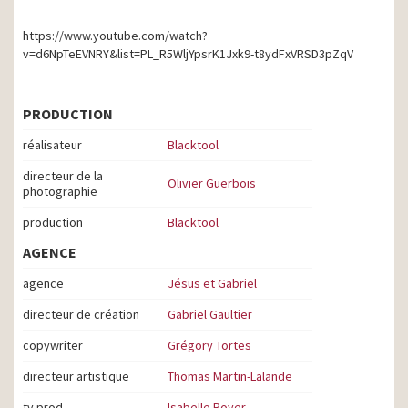
https://www.youtube.com/watch?
v=d6NpTeEVNRY&list=PL_R5WljYpsrK1Jxk9-t8ydFxVRSD3pZqV
PRODUCTION
réalisateur
Blacktool
directeur de la
Olivier Guerbois
photographie
production
Blacktool
AGENCE
agence
Jésus et Gabriel
directeur de création
Gabriel Gaultier
copywriter
Grégory Tortes
directeur artistique
Thomas Martin-Lalande
tv prod
Isabelle Royer