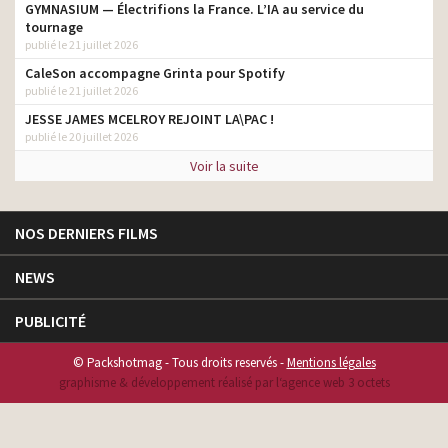
GYMNASIUM — Électrifions la France. L’IA au service du
tournage
publié le 21 juillet 2026
CaleSon accompagne Grinta pour Spotify
publié le 21 juillet 2026
JESSE JAMES MCELROY REJOINT LA\PAC !
publié le 20 juillet 2026
Voir la suite
NOS DERNIERS FILMS
NEWS
PUBLICITÉ
© Packshotmag - Tous droits reservés -
Mentions légales
graphisme & développement réalisé par l‘agence web 3 octets