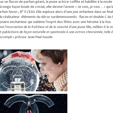
ur un flacon de parfum géant, la jeune actrice coiffée et habillée à la mode
eige façon boule de cristal, elle devine l’avenir « Je vois, je vois… » qui l
fum favori , N° 5 L’EAU. Elle explose alors d’une joie enfantine dans un final
 du réalisateur -éléments du décor surdimensionnés : flacon et double C du 
inaire enchanteur qui sublime l’esprit des fêtes avec une héroïne à la fois
i l’incarnation de la fraîcheur et de la vivacité d’une jeune fille, mêlées à la m
ublicitaire de façon naturelle et spontanée à une actrice chevronnée, telle é
 accompli
» précise Jean-Paul Goude.