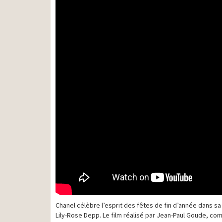
Chanel célèbre l’esprit des fêtes de fin d’année dans 
Lily-Rose Depp. Le film réalisé par Jean-Paul Goude, co