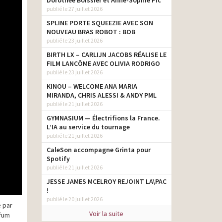
Dorothée Boissier et Anne-Sophie Pic
publié le 27 juillet 2026
SPLINE PORTE SQUEEZIE AVEC SON
NOUVEAU BRAS ROBOT : BOB
publié le 23 juillet 2026
BIRTH LX – CARLIJN JACOBS RÉALISE LE
FILM LANCÔME AVEC OLIVIA RODRIGO
publié le 23 juillet 2026
KINOU – WELCOME ANA MARIA
MIRANDA, CHRIS ALESSI & ANDY PML
publié le 21 juillet 2026
GYMNASIUM — Électrifions la France.
L’IA au service du tournage
publié le 21 juillet 2026
CaleSon accompagne Grinta pour
Spotify
publié le 21 juillet 2026
JESSE JAMES MCELROY REJOINT LA\PAC
!
publié le 20 juillet 2026
é par
Voir la suite
rfum