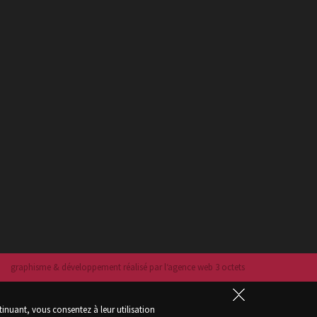
graphisme & développement réalisé par l‘agence web 3 octets
tinuant, vous consentez à leur utilisation