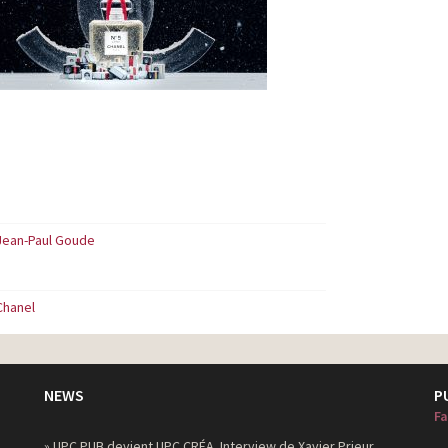
Jean-Paul Goude
Chanel
NEWS
P
Fa
» UPC PUB devient UPC CRÉA. Interview de Xavier Prieur,