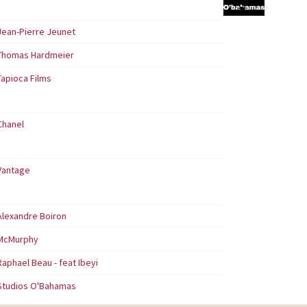
Jean-Pierre Jeunet
Thomas Hardmeier
Tapioca Films
Chanel
Vantage
Alexandre Boiron
McMurphy
Raphael Beau - feat Ibeyi
Studios O'Bahamas