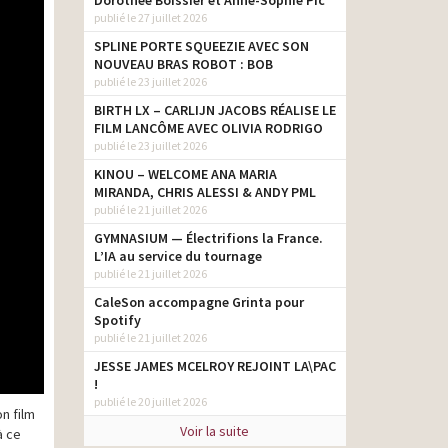
Dorothée Boissier et Anne-Sophie Pic
publié le 27 juillet 2026
SPLINE PORTE SQUEEZIE AVEC SON
NOUVEAU BRAS ROBOT : BOB
publié le 23 juillet 2026
BIRTH LX – CARLIJN JACOBS RÉALISE LE
FILM LANCÔME AVEC OLIVIA RODRIGO
publié le 23 juillet 2026
KINOU – WELCOME ANA MARIA
MIRANDA, CHRIS ALESSI & ANDY PML
publié le 21 juillet 2026
GYMNASIUM — Électrifions la France.
L’IA au service du tournage
publié le 21 juillet 2026
CaleSon accompagne Grinta pour
Spotify
publié le 21 juillet 2026
JESSE JAMES MCELROY REJOINT LA\PAC
!
publié le 20 juillet 2026
n film
Voir la suite
à ce