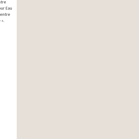
atre
our Eau
 entre
 ».