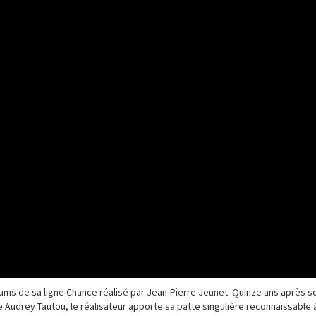
fums de sa ligne Chance réalisé par Jean-Pierre Jeunet. Quinze ans après so
e Audrey Tautou, le réalisateur apporte sa patte singulière reconnaissable 