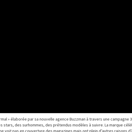
ormal » élaborée par sa nouvelle agence Buzzman à travers une campagne 3
 des stars, des surhommes, des prétendus modèles à suivre. La marque célè
ne voit pas en couverture des magazines mais ont plein d’autres raisons d’