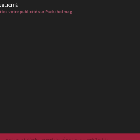
UBLICITÉ
ites votre publicité sur Packshotmag
graphisme & développement réalisé par l‘agence web 3 octets