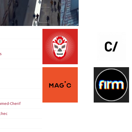
s
med-Cherif
uchec