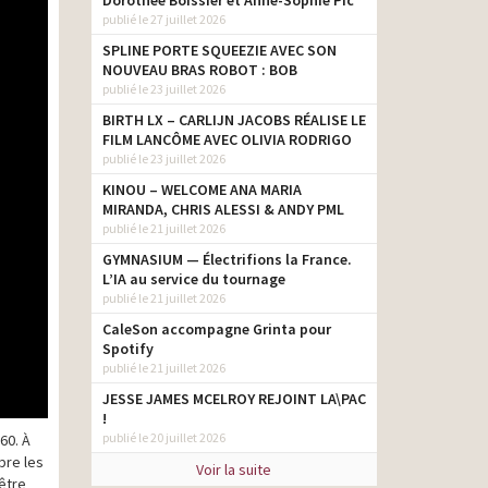
Dorothée Boissier et Anne-Sophie Pic
publié le 27 juillet 2026
SPLINE PORTE SQUEEZIE AVEC SON
NOUVEAU BRAS ROBOT : BOB
publié le 23 juillet 2026
BIRTH LX – CARLIJN JACOBS RÉALISE LE
FILM LANCÔME AVEC OLIVIA RODRIGO
publié le 23 juillet 2026
KINOU – WELCOME ANA MARIA
MIRANDA, CHRIS ALESSI & ANDY PML
publié le 21 juillet 2026
GYMNASIUM — Électrifions la France.
L’IA au service du tournage
publié le 21 juillet 2026
CaleSon accompagne Grinta pour
Spotify
publié le 21 juillet 2026
JESSE JAMES MCELROY REJOINT LA\PAC
!
publié le 20 juillet 2026
60. À
bre les
Voir la suite
être