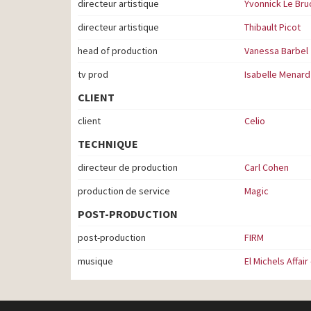
directeur artistique
Yvonnick Le Br
directeur artistique
Thibault Picot
head of production
Vanessa Barbel
tv prod
Isabelle Menard
CLIENT
client
Celio
TECHNIQUE
directeur de production
Carl Cohen
production de service
Magic
POST-PRODUCTION
post-production
FIRM
musique
El Michels Affai