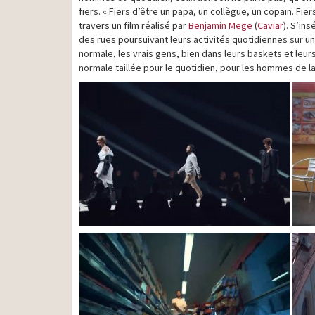
fiers. « Fiers d’être un papa, un collègue, un copain. Fie
travers un film réalisé par
Benjamin Mege
(
Caviar
). S’in
des rues poursuivant leurs activités quotidiennes sur un l
normale, les vrais gens, bien dans leurs baskets et leu
normale taillée pour le quotidien, pour les hommes de la