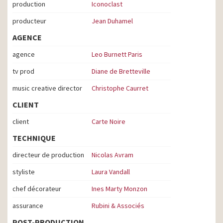
production
Iconoclast
producteur
Jean Duhamel
AGENCE
agence
Leo Burnett Paris
tv prod
Diane de Bretteville
music creative director
Christophe Caurret
CLIENT
client
Carte Noire
TECHNIQUE
directeur de production
Nicolas Avram
styliste
Laura Vandall
chef décorateur
Ines Marty Monzon
assurance
Rubini & Associés
POST-PRODUCTION