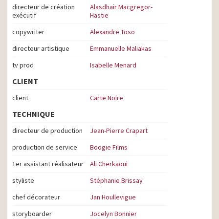
directeur de création
Alasdhair Macgregor-
exécutif
Hastie
copywriter
Alexandre Toso
directeur artistique
Emmanuelle Maliakas
tv prod
Isabelle Menard
CLIENT
client
Carte Noire
TECHNIQUE
directeur de production
Jean-Pierre Crapart
production de service
Boogie Films
1er assistant réalisateur
Ali Cherkaoui
styliste
Stéphanie Brissay
chef décorateur
Jan Houllevigue
storyboarder
Jocelyn Bonnier