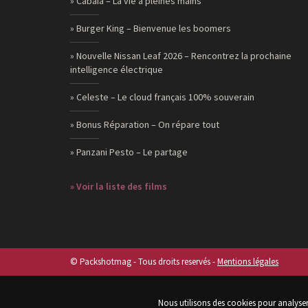
» Cabaia – La vie à pleines mains
» Burger King – Bienvenue les boomers
» Nouvelle Nissan Leaf 2026 – Rencontrez la prochaine
intelligence électrique
» Celeste – Le cloud français 100% souverain
» Bonus Réparation – On répare tout
» Panzani Pesto – Le partage
» Voir la liste des films
© Packshotmag - Tous droits reservés -
Mentions légales
Nous utilisons des cookies pour analyser 