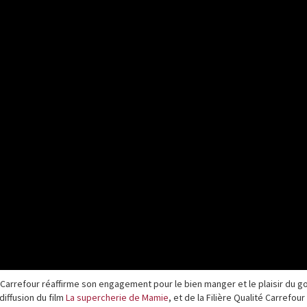
 Carrefour réaffirme son engagement pour le bien manger et le plaisir du go
diffusion du film
La supercherie de Mamie
, et de la Filière Qualité Carrefou