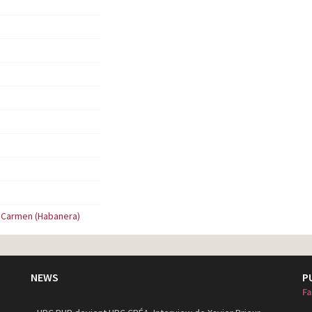
s
s
 Carmen (Habanera)
NEWS
P
Fa