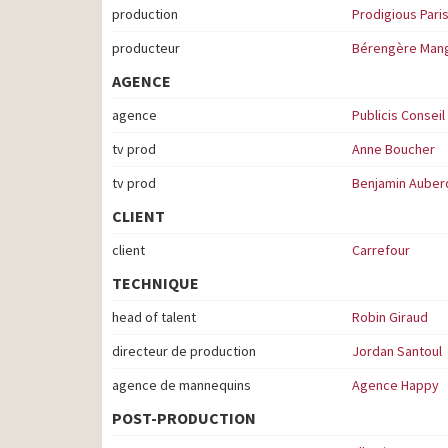
production
Prodigious Pari
producteur
Bérengère Man
AGENCE
agence
Publicis Conseil
tv prod
Anne Boucher
tv prod
Benjamin Auber
CLIENT
client
Carrefour
TECHNIQUE
head of talent
Robin Giraud
directeur de production
Jordan Santoul
agence de mannequins
Agence Happy
POST-PRODUCTION