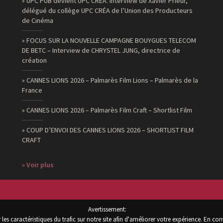
» UPC PUB devient UPC CRÉA. Interview de Xavier Prieur,
délégué du collège UPC CRÉA de l’Union des Producteurs
de Cinéma
» FOCUS SUR LA NOUVELLE CAMPAGNE BOUYGUES TELECOM
DE BETC – Interview de CHRYSTEL JUNG, directrice de
création
» CANNES LIONS 2026 – Palmarès Film Lions – Palmarès de la
France
» CANNES LIONS 2026 – Palmarès Film Craft – Shortlist Film
» COUP D’ENVOI DES CANNES LIONS 2026 – SHORTLIST FILM
CRAFT
» Voir plus
Avertissement:
les caractéristiques du trafic sur notre site afin d'améliorer votre expérience. En con