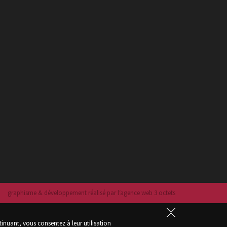
graphisme & développement réalisé par l‘agence web 3 octets
tinuant, vous consentez à leur utilisation