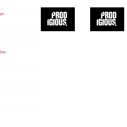
s
gin
diac