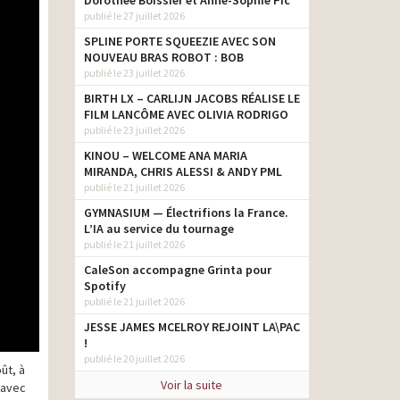
Dorothée Boissier et Anne-Sophie Pic
publié le 27 juillet 2026
SPLINE PORTE SQUEEZIE AVEC SON
NOUVEAU BRAS ROBOT : BOB
publié le 23 juillet 2026
BIRTH LX – CARLIJN JACOBS RÉALISE LE
FILM LANCÔME AVEC OLIVIA RODRIGO
publié le 23 juillet 2026
KINOU – WELCOME ANA MARIA
MIRANDA, CHRIS ALESSI & ANDY PML
publié le 21 juillet 2026
GYMNASIUM — Électrifions la France.
L’IA au service du tournage
publié le 21 juillet 2026
CaleSon accompagne Grinta pour
Spotify
publié le 21 juillet 2026
JESSE JAMES MCELROY REJOINT LA\PAC
!
publié le 20 juillet 2026
ût, à
Voir la suite
r avec