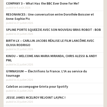
COMPANY 3 – What Has the BBC Ever Done for Me?
publié le 4 août 2026
RESONANCES : Une conversation entre Dorothée Boissier et
Anne-Sophie Pic
publié le 27 juillet 2026
SPLINE PORTE SQUEEZIE AVEC SON NOUVEAU BRAS ROBOT : BOB
publié le 23 juillet 2026
BIRTH LX – CARLIJN JACOBS RÉALISE LE FILM LANCÔME AVEC
OLIVIA RODRIGO
publié le 23 juillet 2026
KINOU – WELCOME ANA MARIA MIRANDA, CHRIS ALESSI & ANDY
PML
publié le 21 juillet 2026
GYMNASIUM — Électrifions la France. L’IA au service du
tournage
publié le 21 juillet 2026
CaleSon accompagne Grinta pour Spotify
publié le 21 juillet 2026
JESSE JAMES MCELROY REJOINT LA\PAC !
publié le 20 juillet 2026