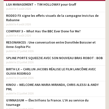
LGA MANAGEMENT – TIM HOLLOWAY pour Graff
publié le 5 août 2026
RODEO FX signe les effets visuels de la campagne Invictus de
Rabanne
publié le 4 août 2026
COMPANY 3 – What Has the BBC Ever Done for Me?
publié le 4 août 2026
RESONANCES : Une conversation entre Dorothée Boissier et
Anne-Sophie Pic
publié le 27 juillet 2026
SPLINE PORTE SQUEEZIE AVEC SON NOUVEAU BRAS ROBOT : BOB
publié le 23 juillet 2026
BIRTH LX – CARLIJN JACOBS RÉALISE LE FILM LANCÔME AVEC
OLIVIA RODRIGO
publié le 23 juillet 2026
KINOU – WELCOME ANA MARIA MIRANDA, CHRIS ALESSI & ANDY
PML
publié le 21 juillet 2026
GYMNASIUM — Électrifions la France. L’IA au service du
tournage
publié le 21 juillet 2026