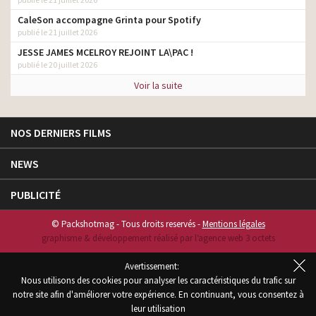
CaleSon accompagne Grinta pour Spotify
publié le 21 juillet 2026
JESSE JAMES MCELROY REJOINT LA\PAC !
publié le 20 juillet 2026
Voir la suite
NOS DERNIERS FILMS
NEWS
PUBLICITÉ
© Packshotmag - Tous droits reservés -
Mentions légales
graphisme & développement réalisé par l‘agence web 3 octets
Avertissement:
Nous utilisons des cookies pour analyser les caractéristiques du trafic sur
notre site afin d'améliorer votre expérience. En continuant, vous consentez à
leur utilisation