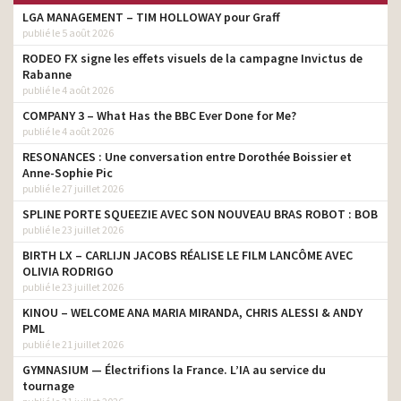
LGA MANAGEMENT – TIM HOLLOWAY pour Graff
publié le 5 août 2026
RODEO FX signe les effets visuels de la campagne Invictus de
Rabanne
publié le 4 août 2026
COMPANY 3 – What Has the BBC Ever Done for Me?
publié le 4 août 2026
RESONANCES : Une conversation entre Dorothée Boissier et
Anne-Sophie Pic
publié le 27 juillet 2026
SPLINE PORTE SQUEEZIE AVEC SON NOUVEAU BRAS ROBOT : BOB
publié le 23 juillet 2026
BIRTH LX – CARLIJN JACOBS RÉALISE LE FILM LANCÔME AVEC
OLIVIA RODRIGO
publié le 23 juillet 2026
KINOU – WELCOME ANA MARIA MIRANDA, CHRIS ALESSI & ANDY
PML
publié le 21 juillet 2026
GYMNASIUM — Électrifions la France. L’IA au service du
tournage