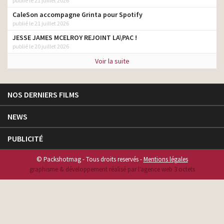
publié le 21 juillet 2026
CaleSon accompagne Grinta pour Spotify
publié le 21 juillet 2026
JESSE JAMES MCELROY REJOINT LA\PAC !
publié le 20 juillet 2026
Voir la suite
NOS DERNIERS FILMS
NEWS
PUBLICITÉ
© Packshotmag - Tous droits reservés -
Mentions légales
graphisme & développement réalisé par l‘agence web 3 octets