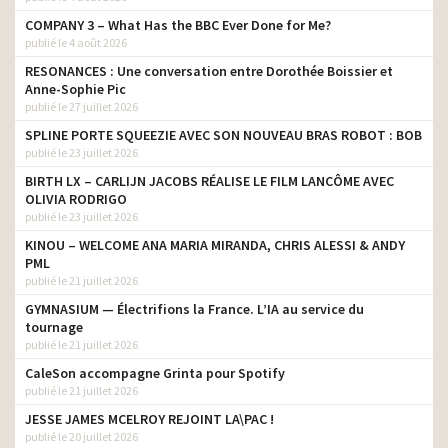
COMPANY 3 – What Has the BBC Ever Done for Me?
publié le 4 août 2026
RESONANCES : Une conversation entre Dorothée Boissier et
Anne-Sophie Pic
publié le 27 juillet 2026
SPLINE PORTE SQUEEZIE AVEC SON NOUVEAU BRAS ROBOT : BOB
publié le 23 juillet 2026
BIRTH LX – CARLIJN JACOBS RÉALISE LE FILM LANCÔME AVEC
OLIVIA RODRIGO
publié le 23 juillet 2026
KINOU – WELCOME ANA MARIA MIRANDA, CHRIS ALESSI & ANDY
PML
publié le 21 juillet 2026
GYMNASIUM — Électrifions la France. L’IA au service du
tournage
publié le 21 juillet 2026
CaleSon accompagne Grinta pour Spotify
publié le 21 juillet 2026
JESSE JAMES MCELROY REJOINT LA\PAC !
publié le 20 juillet 2026