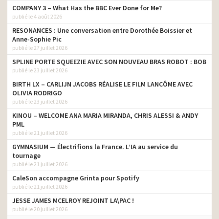
COMPANY 3 – What Has the BBC Ever Done for Me?
publié le 4 août 2026
RESONANCES : Une conversation entre Dorothée Boissier et
Anne-Sophie Pic
publié le 27 juillet 2026
SPLINE PORTE SQUEEZIE AVEC SON NOUVEAU BRAS ROBOT : BOB
publié le 23 juillet 2026
BIRTH LX – CARLIJN JACOBS RÉALISE LE FILM LANCÔME AVEC
OLIVIA RODRIGO
publié le 23 juillet 2026
KINOU – WELCOME ANA MARIA MIRANDA, CHRIS ALESSI & ANDY
PML
publié le 21 juillet 2026
GYMNASIUM — Électrifions la France. L’IA au service du
tournage
publié le 21 juillet 2026
CaleSon accompagne Grinta pour Spotify
publié le 21 juillet 2026
JESSE JAMES MCELROY REJOINT LA\PAC !
publié le 20 juillet 2026