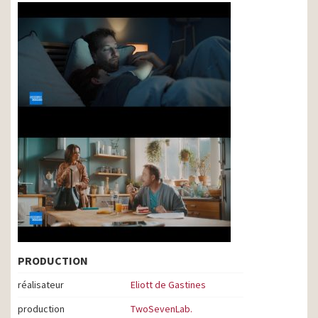
PRODUCTION
réalisateur
Eliott de Gastines
production
TwoSevenLab.