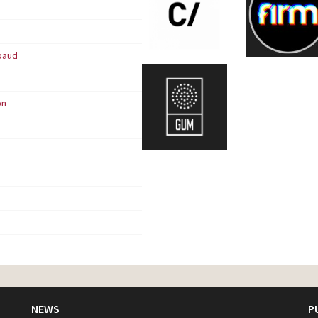
s
baud
on
NEWS
P