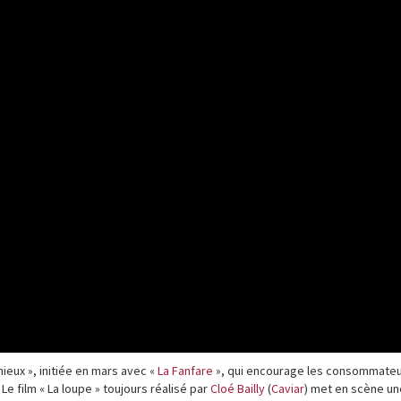
eux », initiée en mars avec «
La Fanfare
», qui encourage les consommateu
Le film « La loupe » toujours réalisé par
Cloé Bailly
(
Caviar
) met en scène un