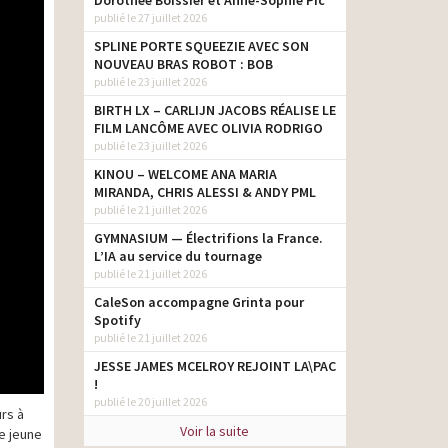
Dorothée Boissier et Anne-Sophie Pic
publié le 27 juillet 2026
SPLINE PORTE SQUEEZIE AVEC SON
NOUVEAU BRAS ROBOT : BOB
publié le 23 juillet 2026
BIRTH LX – CARLIJN JACOBS RÉALISE LE
FILM LANCÔME AVEC OLIVIA RODRIGO
publié le 23 juillet 2026
KINOU – WELCOME ANA MARIA
MIRANDA, CHRIS ALESSI & ANDY PML
publié le 21 juillet 2026
GYMNASIUM — Électrifions la France.
L’IA au service du tournage
publié le 21 juillet 2026
CaleSon accompagne Grinta pour
Spotify
publié le 21 juillet 2026
JESSE JAMES MCELROY REJOINT LA\PAC
!
publié le 20 juillet 2026
rs à
Voir la suite
e jeune