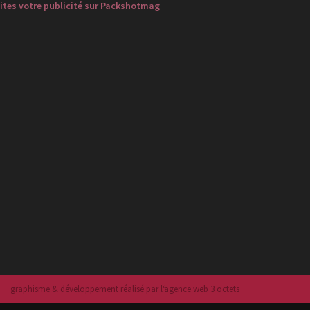
ites votre publicité sur Packshotmag
graphisme & développement réalisé par l‘agence web 3 octets