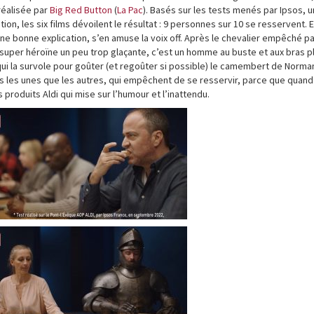
réalisée par
Big Red Button
(
La Pac
). Basés sur les tests menés par Ipsos, u
n, les six films dévoilent le résultat : 9 personnes sur 10 se resservent. E
une bonne explication, s’en amuse la voix off. Après le chevalier empêché p
super héroïne un peu trop glaçante, c’est un homme au buste et aux bras p
 qui la survole pour goûter (et regoûter si possible) le camembert de Norma
s les unes que les autres, qui empêchent de se resservir, parce que quand
produits Aldi qui mise sur l’humour et l’inattendu.