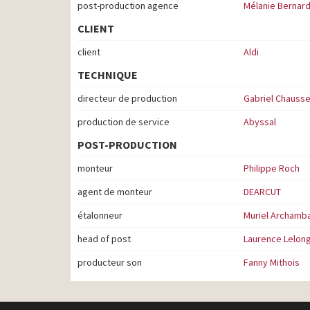
post-production agence
Mélanie Bernar
CLIENT
client
Aldi
TECHNIQUE
directeur de production
Gabriel Chauss
production de service
Abyssal
POST-PRODUCTION
monteur
Philippe Roch
agent de monteur
DEARCUT
étalonneur
Muriel Archamb
head of post
Laurence Lelon
producteur son
Fanny Mithois