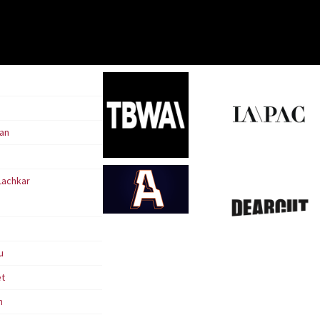
an
Lachkar
u
et
n