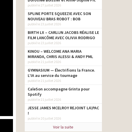
Dorothée Boissier et Anne-Sophie Pic
publié le 27 juillet 2026
SPLINE PORTE SQUEEZIE AVEC SON
NOUVEAU BRAS ROBOT : BOB
publié le 23 juillet 2026
BIRTH LX – CARLIJN JACOBS RÉALISE LE
FILM LANCÔME AVEC OLIVIA RODRIGO
publié le 23 juillet 2026
KINOU – WELCOME ANA MARIA
MIRANDA, CHRIS ALESSI & ANDY PML
publié le 21 juillet 2026
GYMNASIUM — Électrifions la France.
L’IA au service du tournage
publié le 21 juillet 2026
CaleSon accompagne Grinta pour
Spotify
publié le 21 juillet 2026
JESSE JAMES MCELROY REJOINT LA\PAC
!
publié le 20 juillet 2026
Voir la suite