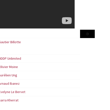
Gautier Billotte
BDDP Unlimited
Olivier Moine
Aurélien Ung
Arnaud Ibanez
Evelyne Le Bervet
Sarra Kherrat