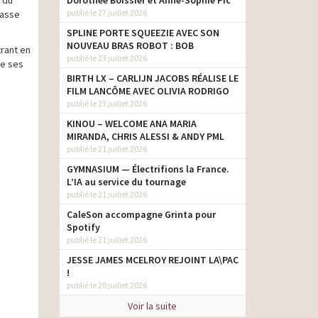
Dorothée Boissier et Anne-Sophie Pic
publié le 27 juillet 2026
passe
SPLINE PORTE SQUEEZIE AVEC SON
NOUVEAU BRAS ROBOT : BOB
trant en
publié le 23 juillet 2026
de ses
BIRTH LX – CARLIJN JACOBS RÉALISE LE
FILM LANCÔME AVEC OLIVIA RODRIGO
publié le 23 juillet 2026
KINOU – WELCOME ANA MARIA
MIRANDA, CHRIS ALESSI & ANDY PML
publié le 21 juillet 2026
GYMNASIUM — Électrifions la France.
L’IA au service du tournage
publié le 21 juillet 2026
CaleSon accompagne Grinta pour
Spotify
publié le 21 juillet 2026
JESSE JAMES MCELROY REJOINT LA\PAC
!
publié le 20 juillet 2026
Voir la suite