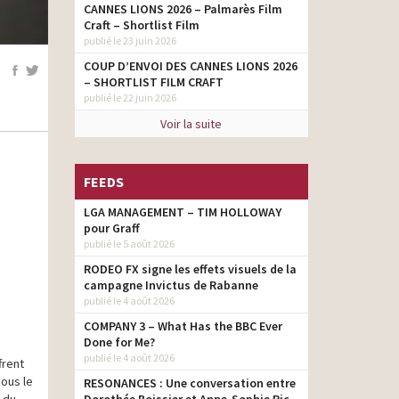
CANNES LIONS 2026 – Palmarès Film
Craft – Shortlist Film
publié le 23 juin 2026
COUP D’ENVOI DES CANNES LIONS 2026
– SHORTLIST FILM CRAFT
publié le 22 juin 2026
Voir la suite
FEEDS
LGA MANAGEMENT – TIM HOLLOWAY
pour Graff
publié le 5 août 2026
RODEO FX signe les effets visuels de la
campagne Invictus de Rabanne
publié le 4 août 2026
COMPANY 3 – What Has the BBC Ever
Done for Me?
publié le 4 août 2026
frent
sous le
RESONANCES : Une conversation entre
 du