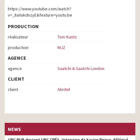
https://www.youtube.com/watch?
v=_8aVukdnzyE&feature=youtu.be
PRODUCTION
réalisateur
Tom Kuntz
production
MJZ
AGENCE
agence
Saatchi & Saatchi London
CLIENT
client
Abritel
NEWS
UPC PUB devient UPC CRÉA. Interview de Xavier Prieur, délégué