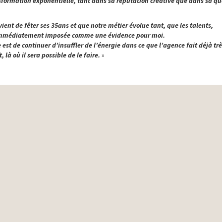
sformation exponentielle, tant dans sa réputation créative que dans sa qu
ient de fêter ses 35ans et que notre métier évolue tant, que les talents,
st immédiatement imposée comme une évidence pour moi.
e est de continuer d’insuffler de l’énergie dans ce que l’agence fait déjà trè
là où il sera possible de le faire.
»