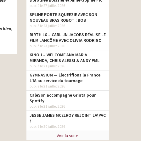
Dorothée Boissier et Anne-Sophie Pic
ête
publié le 27 juillet 2026
SPLINE PORTE SQUEEZIE AVEC SON
NOUVEAU BRAS ROBOT : BOB
publié le 23 juillet 2026
s bien,
BIRTH LX – CARLIJN JACOBS RÉALISE LE
FILM LANCÔME AVEC OLIVIA RODRIGO
publié le 23 juillet 2026
KINOU – WELCOME ANA MARIA
MIRANDA, CHRIS ALESSI & ANDY PML
publié le 21 juillet 2026
GYMNASIUM — Électrifions la France.
L’IA au service du tournage
publié le 21 juillet 2026
CaleSon accompagne Grinta pour
Spotify
publié le 21 juillet 2026
JESSE JAMES MCELROY REJOINT LA\PAC
!
publié le 20 juillet 2026
Voir la suite