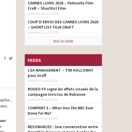
CANNES LIONS 2026 – Palmarès Film
Craft – Shortlist Film
publié le 23 juin 2026
COUP D’ENVOI DES CANNES LIONS 2026
– SHORTLIST FILM CRAFT
publié le 22 juin 2026
Voir la suite
FEEDS
LGA MANAGEMENT – TIM HOLLOWAY
pour Graff
publié le 5 août 2026
RODEO FX signe les effets visuels de la
campagne Invictus de Rabanne
aphie.,
publié le 4 août 2026
naux,
COMPANY 3 – What Has the BBC Ever
Done for Me?
publié le 4 août 2026
pour
e
RESONANCES : Une conversation entre