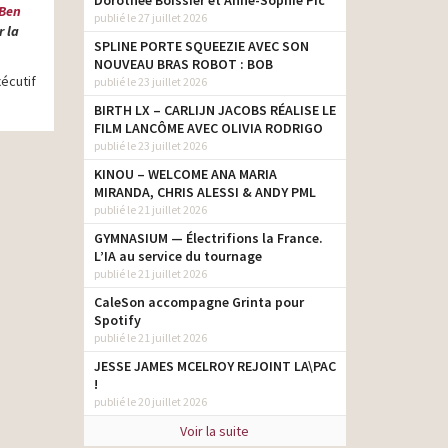
Dorothée Boissier et Anne-Sophie Pic
 Ben
publié le 27 juillet 2026
r la
SPLINE PORTE SQUEEZIE AVEC SON
NOUVEAU BRAS ROBOT : BOB
écutif
publié le 23 juillet 2026
BIRTH LX – CARLIJN JACOBS RÉALISE LE
FILM LANCÔME AVEC OLIVIA RODRIGO
publié le 23 juillet 2026
KINOU – WELCOME ANA MARIA
MIRANDA, CHRIS ALESSI & ANDY PML
publié le 21 juillet 2026
GYMNASIUM — Électrifions la France.
L’IA au service du tournage
publié le 21 juillet 2026
CaleSon accompagne Grinta pour
Spotify
publié le 21 juillet 2026
JESSE JAMES MCELROY REJOINT LA\PAC
!
publié le 20 juillet 2026
Voir la suite