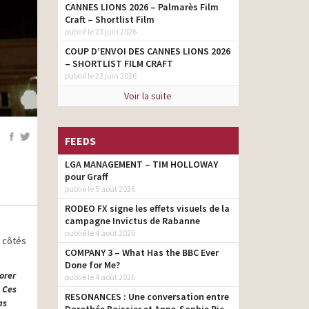
CANNES LIONS 2026 – Palmarès Film
Craft – Shortlist Film
publié le 23 juin 2026
COUP D’ENVOI DES CANNES LIONS 2026
– SHORTLIST FILM CRAFT
publié le 22 juin 2026
Voir la suite
FEEDS
LGA MANAGEMENT – TIM HOLLOWAY
pour Graff
publié le 5 août 2026
RODEO FX signe les effets visuels de la
campagne Invictus de Rabanne
publié le 4 août 2026
 côtés
COMPANY 3 – What Has the BBC Ever
Done for Me?
orer
publié le 4 août 2026
 Ces
RESONANCES : Une conversation entre
as