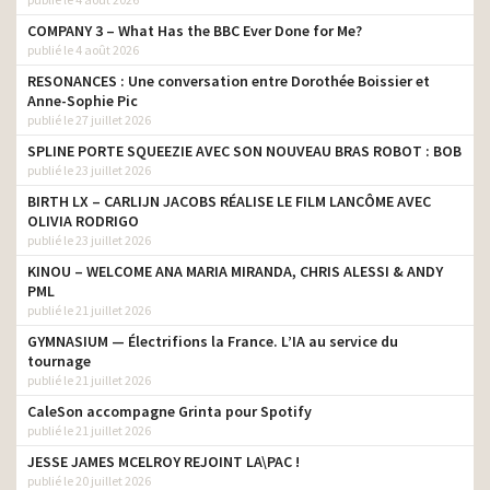
COMPANY 3 – What Has the BBC Ever Done for Me?
publié le 4 août 2026
RESONANCES : Une conversation entre Dorothée Boissier et
Anne-Sophie Pic
publié le 27 juillet 2026
SPLINE PORTE SQUEEZIE AVEC SON NOUVEAU BRAS ROBOT : BOB
publié le 23 juillet 2026
BIRTH LX – CARLIJN JACOBS RÉALISE LE FILM LANCÔME AVEC
OLIVIA RODRIGO
publié le 23 juillet 2026
KINOU – WELCOME ANA MARIA MIRANDA, CHRIS ALESSI & ANDY
PML
publié le 21 juillet 2026
GYMNASIUM — Électrifions la France. L’IA au service du
tournage
publié le 21 juillet 2026
CaleSon accompagne Grinta pour Spotify
publié le 21 juillet 2026
JESSE JAMES MCELROY REJOINT LA\PAC !
publié le 20 juillet 2026