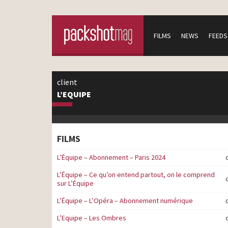
FILMS
NEWS
FEEDS
client
L’EQUIPE
FILMS
L’Équipe – Abonnement – Paris 2024
L’Équipe – Ce qu’on entend partout, on le comprend
sur L’Équipe
L’Équipe – L’Opéra – Abonnement numérique
L’Equipe – Les Ombres