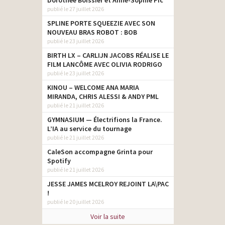
Dorothée Boissier et Anne-Sophie Pic
publié le 27 juillet 2026
SPLINE PORTE SQUEEZIE AVEC SON
NOUVEAU BRAS ROBOT : BOB
publié le 23 juillet 2026
BIRTH LX – CARLIJN JACOBS RÉALISE LE
FILM LANCÔME AVEC OLIVIA RODRIGO
publié le 23 juillet 2026
KINOU – WELCOME ANA MARIA
MIRANDA, CHRIS ALESSI & ANDY PML
publié le 21 juillet 2026
GYMNASIUM — Électrifions la France.
L’IA au service du tournage
publié le 21 juillet 2026
CaleSon accompagne Grinta pour
Spotify
publié le 21 juillet 2026
JESSE JAMES MCELROY REJOINT LA\PAC
!
publié le 20 juillet 2026
Voir la suite