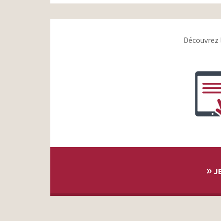
Découvrez 
»
JE