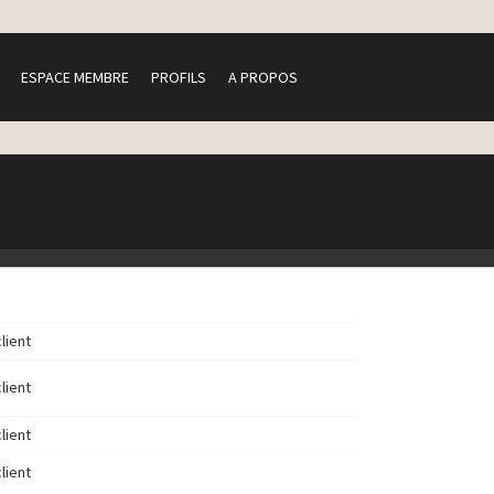
ESPACE MEMBRE
PROFILS
A PROPOS
client
client
client
client