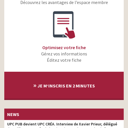
toujours un espoir
Découvrez les avantages de l’espace membre
Ça commence sur TikTok
producteur
Bien’Ici – Projetez- vous
vraiment dans votre futur
producteur
logement
GMF – Assurément humain
producteur
2024
Optimisez votre fiche
Gérez vos informations
Le Skyr Yoplait – Le Skyr
producteur
préféré des Français
Éditez votre fiche
»
JE M‘INSCRIS EN 2 MINUTES
NEWS
UPC PUB devient UPC CRÉA. Interview de Xavier Prieur, délégué