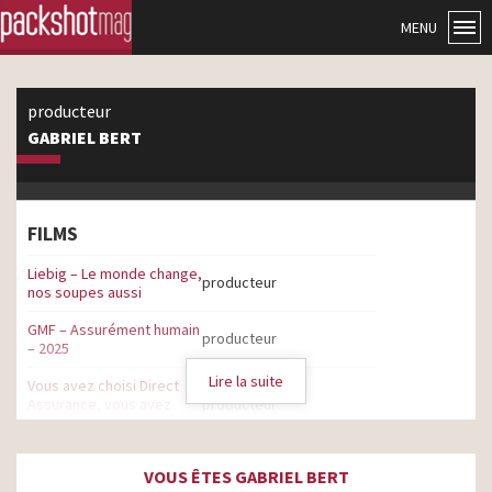
MENU
producteur
GABRIEL BERT
FILMS
Liebig – Le monde change,
producteur
nos soupes aussi
GMF – Assurément humain
producteur
– 2025
Lire la suite
Vous avez choisi Direct
Assurance, vous avez
producteur
assuré
Les Restos du Cœur – Au
VOUS ÊTES GABRIEL BERT
pied du mur, il reste
producteur