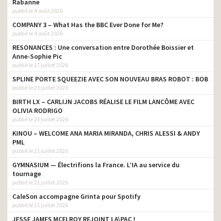
Rabanne
publié le 4 août 2026
COMPANY 3 – What Has the BBC Ever Done for Me?
publié le 4 août 2026
RESONANCES : Une conversation entre Dorothée Boissier et
Anne-Sophie Pic
publié le 27 juillet 2026
SPLINE PORTE SQUEEZIE AVEC SON NOUVEAU BRAS ROBOT : BOB
publié le 23 juillet 2026
BIRTH LX – CARLIJN JACOBS RÉALISE LE FILM LANCÔME AVEC
OLIVIA RODRIGO
publié le 23 juillet 2026
KINOU – WELCOME ANA MARIA MIRANDA, CHRIS ALESSI & ANDY
PML
publié le 21 juillet 2026
GYMNASIUM — Électrifions la France. L’IA au service du
tournage
publié le 21 juillet 2026
CaleSon accompagne Grinta pour Spotify
publié le 21 juillet 2026
JESSE JAMES MCELROY REJOINT LA\PAC !