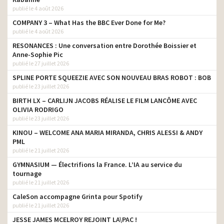
publié le 4 août 2026
COMPANY 3 – What Has the BBC Ever Done for Me?
publié le 4 août 2026
RESONANCES : Une conversation entre Dorothée Boissier et
Anne-Sophie Pic
publié le 27 juillet 2026
SPLINE PORTE SQUEEZIE AVEC SON NOUVEAU BRAS ROBOT : BOB
publié le 23 juillet 2026
BIRTH LX – CARLIJN JACOBS RÉALISE LE FILM LANCÔME AVEC
OLIVIA RODRIGO
publié le 23 juillet 2026
KINOU – WELCOME ANA MARIA MIRANDA, CHRIS ALESSI & ANDY
PML
publié le 21 juillet 2026
GYMNASIUM — Électrifions la France. L’IA au service du
tournage
publié le 21 juillet 2026
CaleSon accompagne Grinta pour Spotify
publié le 21 juillet 2026
JESSE JAMES MCELROY REJOINT LA\PAC !