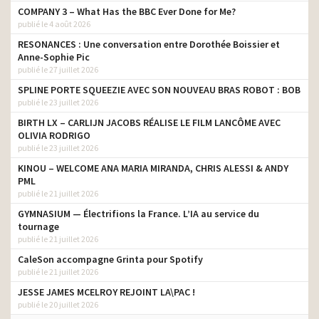
COMPANY 3 – What Has the BBC Ever Done for Me?
publié le 4 août 2026
RESONANCES : Une conversation entre Dorothée Boissier et
Anne-Sophie Pic
publié le 27 juillet 2026
SPLINE PORTE SQUEEZIE AVEC SON NOUVEAU BRAS ROBOT : BOB
publié le 23 juillet 2026
BIRTH LX – CARLIJN JACOBS RÉALISE LE FILM LANCÔME AVEC
OLIVIA RODRIGO
publié le 23 juillet 2026
KINOU – WELCOME ANA MARIA MIRANDA, CHRIS ALESSI & ANDY
PML
publié le 21 juillet 2026
GYMNASIUM — Électrifions la France. L’IA au service du
tournage
publié le 21 juillet 2026
CaleSon accompagne Grinta pour Spotify
publié le 21 juillet 2026
JESSE JAMES MCELROY REJOINT LA\PAC !
publié le 20 juillet 2026