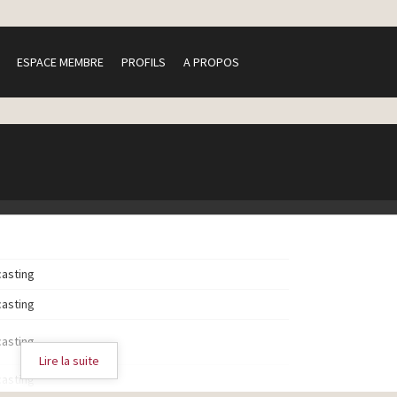
ESPACE MEMBRE
PROFILS
A PROPOS
casting
casting
casting
Lire la suite
casting