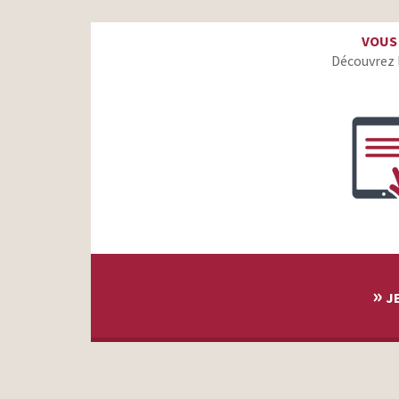
INPES -Cocaïne « Drogues : guette l’info, traque l’intox »
VOUS
SFR -Neufbox Evolution
Découvrez 
»
JE