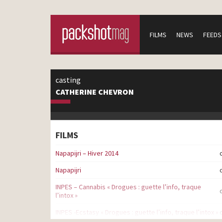
FILMS
NEWS
FEEDS
casting
CATHERINE CHEVRON
FILMS
Napapijri – Hiver 2014
Napapijri
INPES – Cannabis « Drogues : guette l’info, traque
l’intox »
INPES -Ecstasy « Drogues : guette l’info, traque l’intox »