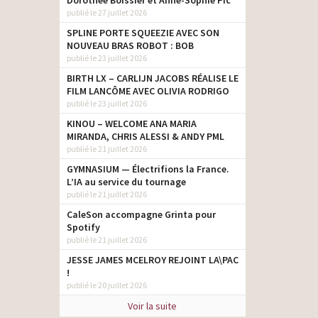
Dorothée Boissier et Anne-Sophie Pic
publié le 27 juillet 2026
SPLINE PORTE SQUEEZIE AVEC SON
NOUVEAU BRAS ROBOT : BOB
publié le 23 juillet 2026
BIRTH LX – CARLIJN JACOBS RÉALISE LE
FILM LANCÔME AVEC OLIVIA RODRIGO
publié le 23 juillet 2026
KINOU – WELCOME ANA MARIA
MIRANDA, CHRIS ALESSI & ANDY PML
publié le 21 juillet 2026
GYMNASIUM — Électrifions la France.
L’IA au service du tournage
publié le 21 juillet 2026
CaleSon accompagne Grinta pour
Spotify
publié le 21 juillet 2026
JESSE JAMES MCELROY REJOINT LA\PAC
!
publié le 20 juillet 2026
Voir la suite