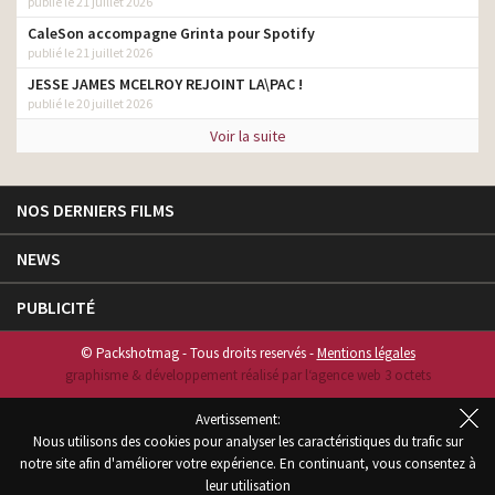
publié le 21 juillet 2026
CaleSon accompagne Grinta pour Spotify
publié le 21 juillet 2026
JESSE JAMES MCELROY REJOINT LA\PAC !
publié le 20 juillet 2026
Voir la suite
NOS DERNIERS FILMS
NEWS
PUBLICITÉ
© Packshotmag - Tous droits reservés -
Mentions légales
graphisme & développement réalisé par l‘agence web 3 octets
Avertissement:
Nous utilisons des cookies pour analyser les caractéristiques du trafic sur
notre site afin d'améliorer votre expérience. En continuant, vous consentez à
leur utilisation