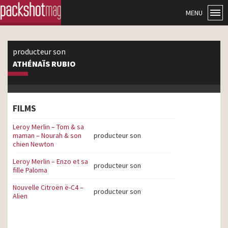
MENU
producteur son
ATHÉNAÏS RUBIO
FILMS
Leroy Merlin – Tom & sa
maman – Nourah & son
producteur son
chien Newton
Leroy Merlin – Enzo et sa
producteur son
fille Paloma
Nouvelle Citroën ë-C4 –
producteur son
Alien