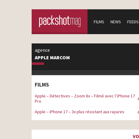
FILMS
NEWS
FEEDS
agence
APPLE MARCOM
FILMS
Apple – Détectives – Zoom 8x – Filmé avec l’iPhone 17
Pro
Apple – iPhone 17 – 3x plus résistant aux rayures
VO