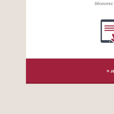
Découvrez 
»
JE