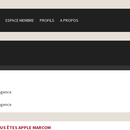
ESPACE MEMBRE
PROFILS
A PROPOS
agence
agence
US ÊTES APPLE MARCOM