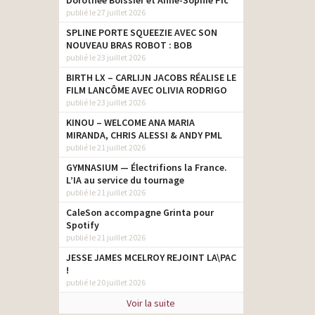
Dorothée Boissier et Anne-Sophie Pic
publié le 27 juillet 2026
SPLINE PORTE SQUEEZIE AVEC SON
NOUVEAU BRAS ROBOT : BOB
publié le 23 juillet 2026
BIRTH LX – CARLIJN JACOBS RÉALISE LE
FILM LANCÔME AVEC OLIVIA RODRIGO
publié le 23 juillet 2026
KINOU – WELCOME ANA MARIA
MIRANDA, CHRIS ALESSI & ANDY PML
publié le 21 juillet 2026
GYMNASIUM — Électrifions la France.
L’IA au service du tournage
publié le 21 juillet 2026
CaleSon accompagne Grinta pour
Spotify
publié le 21 juillet 2026
JESSE JAMES MCELROY REJOINT LA\PAC
!
publié le 20 juillet 2026
Voir la suite