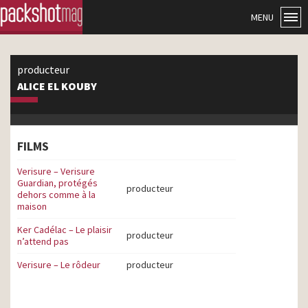
MENU
producteur
ALICE EL KOUBY
FILMS
Verisure – Verisure
Guardian, protégés
producteur
dehors comme à la
maison
Ker Cadélac – Le plaisir
producteur
n’attend pas
Verisure – Le rôdeur
producteur