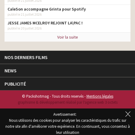
publié le 21 juillet 2026
CaleSon accompagne Grinta pour Spotify
publié le 21 juillet 2026
JESSE JAMES MCELROY REJOINT LA\PAC !
publié le 20 juillet 2026
Voir la suite
NOS DERNIERS FILMS
NEWS
PUBLICITÉ
© Packshotmag - Tous droits reservés -
Mentions légales
graphisme & développement réalisé par l‘agence web 3 octets
Avertissement:
Nous utilisons des cookies pour analyser les caractéristiques du trafic sur
notre site afin d'améliorer votre expérience. En continuant, vous consentez à
leur utilisation