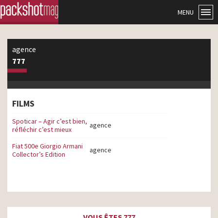
MENU
agence
777
FILMS
Spoticar – Agir c’est bien,
agence
réfléchir c’est mieux
Fiat 500e Giorgio Armani
agence
Collector’s Edition
VOUS ÊTES 777