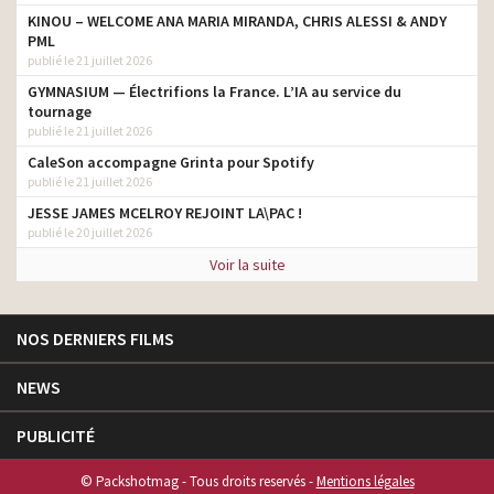
KINOU – WELCOME ANA MARIA MIRANDA, CHRIS ALESSI & ANDY
PML
publié le 21 juillet 2026
GYMNASIUM — Électrifions la France. L’IA au service du
tournage
publié le 21 juillet 2026
CaleSon accompagne Grinta pour Spotify
publié le 21 juillet 2026
JESSE JAMES MCELROY REJOINT LA\PAC !
publié le 20 juillet 2026
Voir la suite
NOS DERNIERS FILMS
NEWS
PUBLICITÉ
© Packshotmag - Tous droits reservés -
Mentions légales