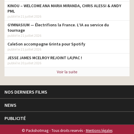
KINOU – WELCOME ANA MARIA MIRANDA, CHRIS ALESSI & ANDY
PML
publié le 21 juillet 2026
GYMNASIUM — Électrifions la France. L’IA au service du
tournage
publié le 21 juillet 2026
CaleSon accompagne Grinta pour Spotify
publié le 21 juillet 2026
JESSE JAMES MCELROY REJOINT LA\PAC !
publié le 20 juillet 2026
Voir la suite
NOS DERNIERS FILMS
NEWS
PUBLICITÉ
© Packshotmag - Tous droits reservés -
Mentions légales