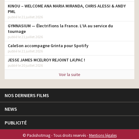
KINOU – WELCOME ANA MARIA MIRANDA, CHRIS ALESSI & ANDY
PML
publié le 21 juillet 2026
GYMNASIUM — Électrifions la France. L’IA au service du
tournage
publié le 21 juillet 2026
CaleSon accompagne Grinta pour Spotify
publié le 21 juillet 2026
JESSE JAMES MCELROY REJOINT LA\PAC !
publié le 20 juillet 2026
Voir la suite
NOS DERNIERS FILMS
NEWS
PUBLICITÉ
© Packshotmag - Tous droits reservés -
Mentions légales