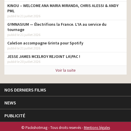
KINOU – WELCOME ANA MARIA MIRANDA, CHRIS ALESSI & ANDY
PML
publié le 21 juillet 2026
GYMNASIUM — Électrifions la France. L’IA au service du
tournage
publié le 21 juillet 2026
CaleSon accompagne Grinta pour Spotify
publié le 21 juillet 2026
JESSE JAMES MCELROY REJOINT LA\PAC !
publié le 20 juillet 2026
Voir la suite
NOS DERNIERS FILMS
NEWS
PUBLICITÉ
© Packshotmag - Tous droits reservés -
Mentions légales