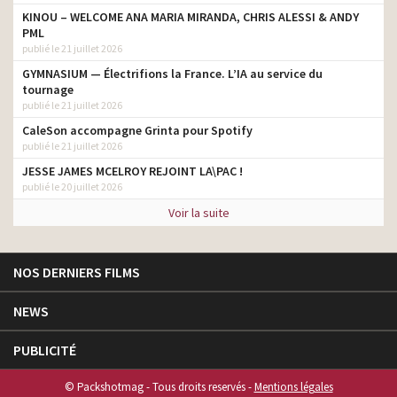
KINOU – WELCOME ANA MARIA MIRANDA, CHRIS ALESSI & ANDY
PML
publié le 21 juillet 2026
GYMNASIUM — Électrifions la France. L’IA au service du
tournage
publié le 21 juillet 2026
CaleSon accompagne Grinta pour Spotify
publié le 21 juillet 2026
JESSE JAMES MCELROY REJOINT LA\PAC !
publié le 20 juillet 2026
Voir la suite
NOS DERNIERS FILMS
NEWS
PUBLICITÉ
© Packshotmag - Tous droits reservés -
Mentions légales