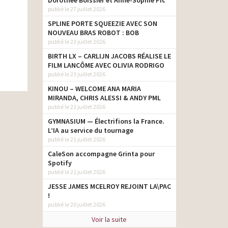
Dorothée Boissier et Anne-Sophie Pic
publié le 27 juillet 2026
SPLINE PORTE SQUEEZIE AVEC SON
NOUVEAU BRAS ROBOT : BOB
publié le 23 juillet 2026
BIRTH LX – CARLIJN JACOBS RÉALISE LE
FILM LANCÔME AVEC OLIVIA RODRIGO
publié le 23 juillet 2026
KINOU – WELCOME ANA MARIA
MIRANDA, CHRIS ALESSI & ANDY PML
publié le 21 juillet 2026
GYMNASIUM — Électrifions la France.
L’IA au service du tournage
publié le 21 juillet 2026
CaleSon accompagne Grinta pour
Spotify
publié le 21 juillet 2026
JESSE JAMES MCELROY REJOINT LA\PAC
!
publié le 20 juillet 2026
Voir la suite