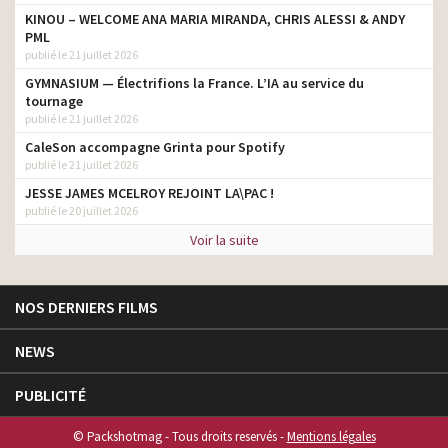
KINOU – WELCOME ANA MARIA MIRANDA, CHRIS ALESSI & ANDY
PML
publié le 21 juillet 2026
GYMNASIUM — Électrifions la France. L’IA au service du
tournage
publié le 21 juillet 2026
CaleSon accompagne Grinta pour Spotify
publié le 21 juillet 2026
JESSE JAMES MCELROY REJOINT LA\PAC !
publié le 20 juillet 2026
Voir la suite
NOS DERNIERS FILMS
NEWS
PUBLICITÉ
© Packshotmag - Tous droits reservés -
Mentions légales